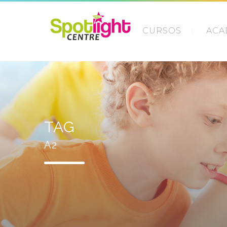
CURSOS
ACA
TAG
A2