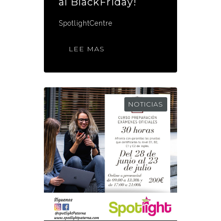
al BlackFriday!
SpotlightCentre
LEE MAS
NOTICIAS